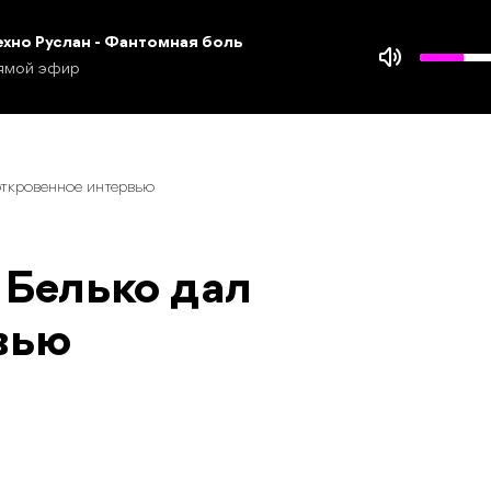
ехно Руслан - Фантомная боль
ямой эфир
откровенное интервью
 Белько дал
вью