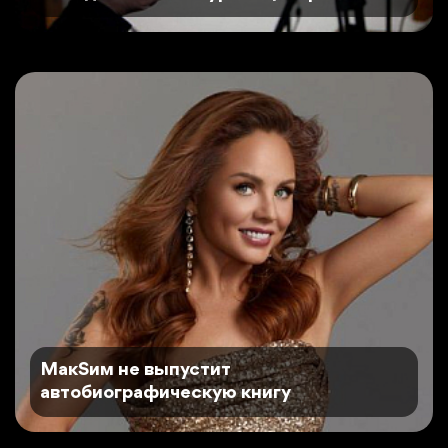
MaкSим не выпустит
автобиографическую книгу