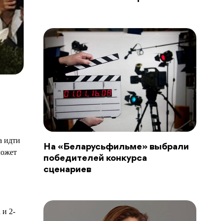
а идти
На «Беларусьфильме» выбрали
может
победителей конкурса
сценариев
 и 2-