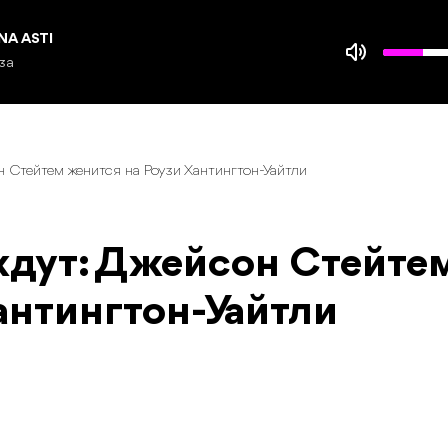
дио Гомель FM
ямой эфир
н Стейтем женится на Роузи Хантингтон-Уайтли
ждут: Джейсон Стейте
антингтон-Уайтли