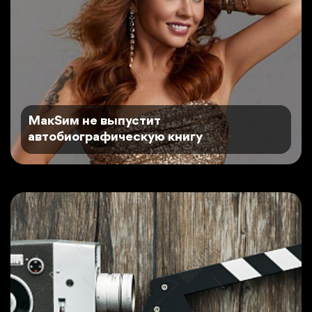
MaкSим не выпустит
автобиографическую книгу